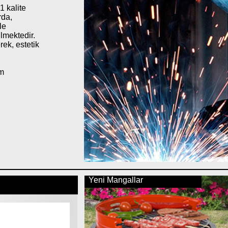
1 kalite
rda,
le
lmektedir.
ek, estetik
ım
Yeni Mangallar