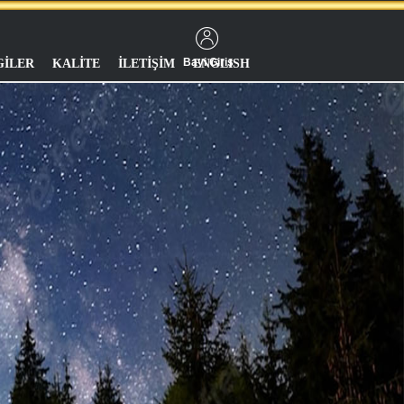
Bayi Giriş
GİLER
KALİTE
İLETİŞİM
ENGLISH